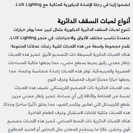
انضموا إلينا في رحلة الإضاءة الديكورية المثالية مع LUX Lighting.
أنواع لمبات السقف الدائرية
تتنوع لمبات السقف الدائرية الديكورية بشكل كبير، مما يوفر خيارات
متعددة تناسب مختلف الأذواق والاحتياجات. في متجر LUX Lighting،
نقدم مجموعة واسعة من هذه اللمبات لتلبية رغبات عملائنا المتنوعة:
هناك اللمبات الدائرية البسيطة ذات التصميم الأنيق. تتميز هذه اللمبات
بإطار معدني رقيق يحيط بسطح مضيء، مما يجعلها مثالية للمساحات
العصرية والمينيمالية. توفر هذه اللمبات إضاءة متجانسة وناعمة، مما
يجعلها خيارًا ممتازًا لغرف المعيشة وغرف النوم.
نجد اللمبات الدائرية ذات التصميم الكريستالي. تضيف هذه اللمبات
لمسة من الفخامة والأناقة إلى أي مساحة. تتميز بإطار معدني مزين
بقطع الكريستال التي تعكس وتكسر الضوء، مما يخلق تأثيرًا ساحرًا وجذابًا.
هذه اللمبات مثالية لقاعات الاستقبال وغرف الطعام الفاخرة.
هناك اللمبات الدائرية ذات النمط الصناعي. تتميز هذه اللمبات بتصميم
قوي وخشن، غالبًا ما يستخدم المعادن مثل النحاس أو الحديد المطاوع.