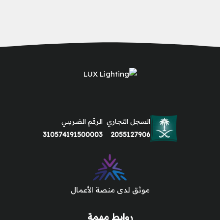
السجل التجاري
الرقم الضريبي
310574191500003
2055127906
موثق لدى منصة الأعمال
روابط مهمة