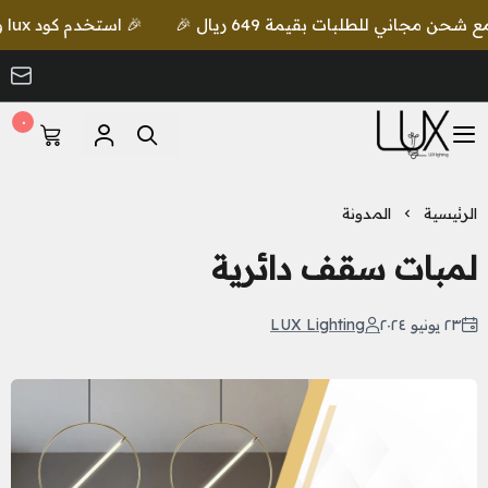
🎉 استخدم كود lux واحصل على خصم إضافي مع شحن مجاني للطلبات بقيمة 649 ريال 🎉
٠
LUX Lighting
الرئيسية
المدونة
لمبات سقف دائرية
٢٣ يونيو ٢٠٢٤
LUX Lighting