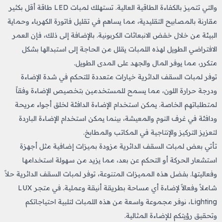
والتي تتميز بالكفاءة الطاقية العالية. تستهلك لمبات LED طاقة أقل بكثير
مقارنة بالمصابيح التقليدية، مما يساهم في تقليل فاتورة الكهرباء وحماية
البيئة من خلال خفض الانبعاثات الكربونية. بالإضافة إلى ذلك، فإن العمر
الافتراضي الطويل لهذه اللمبات يقلل من الحاجة إلى استبدالها بشكل
متكرر، مما يوفر المال والجهد على المدى الطويل.
توفر لمبات السقف الدائرية خيارات متعددة للتحكم في شدة الإضاءة
ودرجة حرارة اللون، مما يسمح للمستخدمين بتخصيص الإضاءة وفقاً
لمتطلباتهم الخاصة. يمكن استخدام الإضاءة الدافئة لخلق أجواء مريحة
ودافئة في غرف النوم والمعيشة، بينما يمكن استخدام الإضاءة الباردة
لتعزيز التركيز والإنتاجية في المكاتب والمطابخ.
تأتي بعض لمبات السقف الدائرية مزودة بميزات إضافية مثل أجهزة
استشعار الحركة أو التحكم عن بعد، مما يزيد من سهولة استخدامها
وفعاليتها. بفضل هذه المميزات المتنوعة، توفر لمبات السقف الدائرية حلاً
شاملاً وفعالاً لإضاءة أي مساحة بطريقة أنيقة وعملية. في متجر LUX
Lighting، نوفر مجموعة واسعة من هذه اللمبات لتلبية احتياجاتكم
وتحقيق رؤيتكم للإضاءة المثالية.