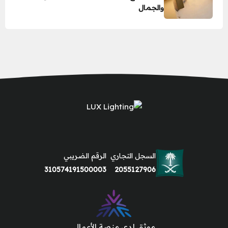
والجمال
السجل التجاري
الرقم الضريبي
310574191500003
2055127906
موثق لدى منصة الأعمال