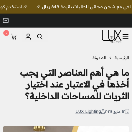
🎉 استخدم كود lux واحصل على خصم إضافي مع شحن مجاني للطلبات بقيمة 649 ريال 🎉
٠
LUX Lighting
الرئيسية
المدونة
ما هي أهم العناصر التي يجب
أخذها في الاعتبار عند اختيار
الثريات للمساحات الداخلية؟
١٢ مايو ٢٠٢٤
LUX Lighting