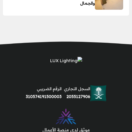
والجمال
السجل التجاري
الرقم الضريبي
310574191500003
2055127906
موثق لدى منصة الأعمال