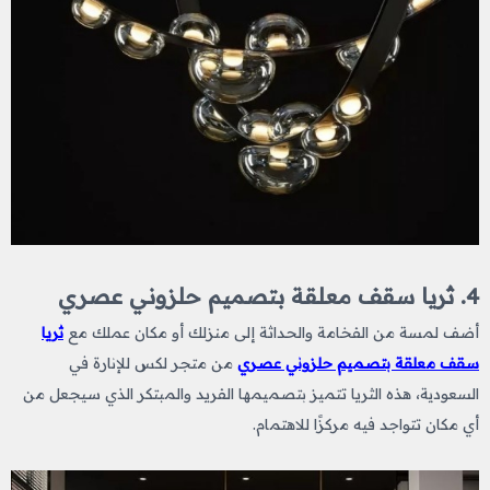
4. ثريا سقف معلقة بتصميم حلزوني عصري
أضف لمسة من الفخامة والحداثة إلى منزلك أو مكان عملك مع
ثريا
سقف معلقة بتصميم حلزوني عصري
من متجر لكس للإنارة في
السعودية، هذه الثريا تتميز بتصميمها الفريد والمبتكر الذي سيجعل من
أي مكان تتواجد فيه مركزًا للاهتمام.