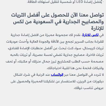
· يُفضّل إضاءة LED أو شمسية لتقليل استهلاك الطاقة.
تواصل معنا الآن للحصول على أفضل الثريات
والمصابيح الجدارية في السعودية من لكس
للإنارة
في
لكس للانارة
، نقدم لك مجموعة مميزة من افضل إضاءة جدارية
للقراءة بجانب السرير
​
تجمع بين الأناقة والجودة العالية وأحدث موديلات
ثريات كريستال، سواء كنت تبحث عن أفضل متطلبات الإضاءة للفنادق
،
ثريات فاخرة، مصابيح جدارية تضفي لمسة عصرية، أو ثريات بالحبه
مصممة حسب الطلب للمشاريع
تبرز جمال منزلك أو مكتبك، أو تحف
وانتيكات
فخمة نحن هنا لتلبية احتياجاتك.
لا تتردد في التواصل معنا عبر
الواتساب
عند الرغبة في شراء اشكال
ديكورات من الريزن
​،
للاستفسار عن تشكيلتنا المميزة والحصول على
عروض تناسب ذوقك.