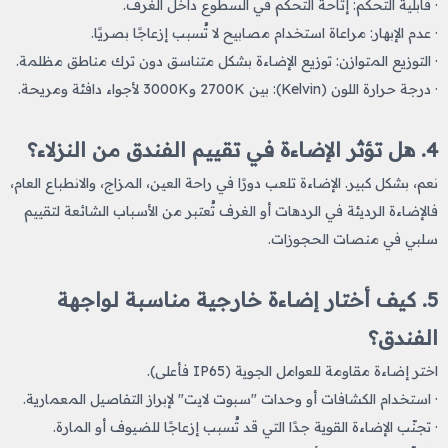
· قابلية التحكم: إتاحة التحكم في السطوع داخل الغرف.
· عدم الإبهار: مراعاة استخدام مصابيح لا تُسبب إزعاجًا بصريًا.
· التوزيع المتوازن: توزيع الإضاءة بشكل متناسق دون ترك مناطق مظلمة.
· درجة حرارة اللون (Kelvin): بين 2700K و3000K لأجواء دافئة ومريحة.
4. هل تؤثر الإضاءة في تقييم الفندق من النزلاء؟
نعم، بشكل كبير. الإضاءة تلعب دورًا في راحة العين، المزاج، والانطباع العام،
فالإضاءة الرديئة في الردهات أو الغرف تُعتبر من الأسباب الشائعة لتقييم
سلبي في منصات الحجوزات.
5. كيف أختار إضاءة خارجية مناسبة لواجهة
الفندق؟
اختر إضاءة مقاومة للعوامل الجوية (IP65 فأعلى).
· استخدام الكشافات أو وحدات "سبوت لايت" لإبراز التفاصيل المعمارية.
· تجنّب الإضاءة القوية جدًا التي قد تُسبب إزعاجًا للضيوف أو المارة.