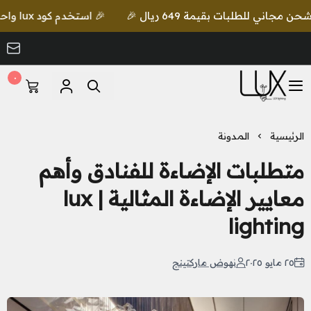
🎉 استخدم كود lux واحصل على خصم إضافي مع شحن مجاني للطلبات بقيمة 649 ريال 🎉
٠
LUX Lighting
الرئيسية
المدونة
متطلبات الإضاءة للفنادق وأهم
معايير الإضاءة المثالية | lux
lighting
٢٥ مايو ٢٠٢٥
نهوض ماركتينج