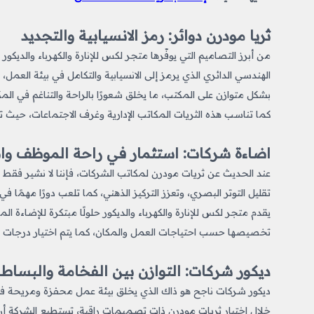
ثريا مودرن دوائر: رمز الانسيابية والتجديد
من أبرز التصاميم التي يوفّرها متجر لكس للإنارة والكهرباء والدي
الهندسي الدائري الذي يرمز إلى الانسيابية والتكامل في بيئة العمل، 
بشكل متوازن على المكتب، ما يخلق شعورًا بالراحة والتناغم في المك
كما تناسب هذه الثريات المكاتب الإدارية وغرف الاجتماعات، حيث ت
اضاءة شركات: استثمار في راحة الموظف وان
عند الحديث عن ثريات مودرن لمكاتب الشركات، فإننا لا نشير فقط إل
تقليل التوتر البصري، وتعزز التركيز الذهني، كما تلعب دورًا مهمًا 
يقدم متجر لكس للإنارة والكهرباء والديكور حلولًا مبتكرة للإضاءة ا
تخصيصها حسب احتياجات العمل والمكان، كما يتم اختيار درجات حرارة 
ديكور شركات: التوازن بين الفخامة والبساط
ديكور شركات ناجح هو ذاك الذي يخلق بيئة عمل محفزة ومريحة في ا
خلال اختيار ثريات مودرن ذات تصميمات راقية، تستطيع الشركة أن تتر