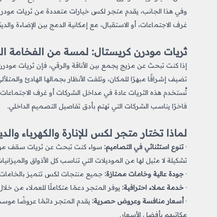
وفي هذا الجانب، يقدم متجر لكس خيارات متعددة من ثريات مودرن
غرف الاجتماعات، أو الاستقبال، مع إمكانية الدمج بين الإضاءة وال
ثريات مودرن كريستال: لمسة من الفخامة ا
إذا كنت تبحث عن مزيج يجمع بين الأناقة والرقي، فإن ثريات مودرن
تضيف إشراقًا مبهرًا للمكان، وتلفت الأنظار بجمالها الهادئ والمتلألئ
تُستخدم هذه الثريات عادة في مداخل الشركات أو غرف الاجتماعات 
فاخرًا يناسب الشركات التي تهتم بأدق تفاصيل التصميم الداخلي.
لماذا تختار متجر لكس للإنارة والكهرباء وال
·
تنوع استثنائي في التصاميم:
سواء كنت تبحث عن ثريات سقف مودرن
تشكيلة لا مثيل لها من الموديلات التي تناسب كل الأذواق والميزانيات
·
جودة عالية وخامات ممتازة:
جميع منتجات لكس تتميز بالخامات ال
·
خدمة عملاء احترافية:
يوفر المتجر دعمًا متكاملًا للعملاء من خلا
·
أسعار منافسة وعروض حصرية:
يقدم المتجر دائمًا عروضًا موس
مكاتبهم بأفضل الأسعار.