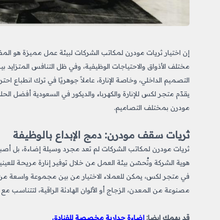
إن اختيار ثريات مودرن لمكاتب الشركات
لبيئة عمل مميزة هو المفت
مختلف الأذواق والاحتياجات الوظيفية، وفي ظل التنافس المتزايد
التصميم الداخلي، وخاصة الإنارة، عاملاً جوهريًا في ترك انطباع احت
يقدّم متجر لكس للإنارة والكهرباء والديكور في السعودية أفضل ال
مودرن بمختلف التصاميم.
ثريات سقف مودرن: دمج الإبداع بالوظيفة
ثريات مودرن لمكاتب الشركات
لم تعد مجرد وسيلة إضاءة، بل أصب
هوية الشركة وتُحسّن بيئة العمل من خلال توفير إنارة مريحة للعينين
في متجر لكس، يمكن للعملاء الاختيار من بين مجموعة واسعة من 
مصنوعة من المعدن، الزجاج أو الألوان الهادئة الراقية، لتتناسب مع
قد يهمك ايضا:
إضاءة جدارية مخصصة للفنادق