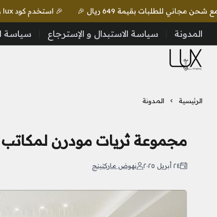
🎉 استخدم كود lux واحصل على خصم إضافي مع شحن مجاني للطلبات بقيمة 649 ريال 🎉
المدونة
سياسة الاستبدال و الإسترجاع
سياسة ا
LUX Lighting
الرئيسية
المدونة
مجموعة ثريات مودرن لمكاتب ا
٢٤ أبريل ٢٠٢٥
نهوض ماركتينج