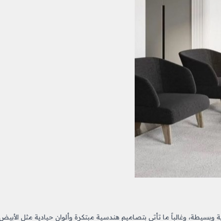
وبسيطة، وغالباً ما تأتي بتصاميم هندسية مبتكرة وألوان حيادية مثل الأبيض