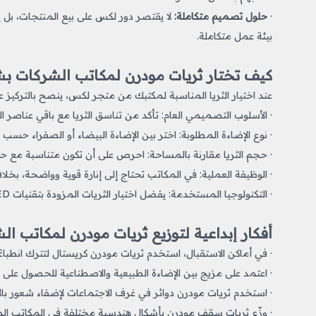
·
حلول تصميم متكاملة:
لا يقتصر دور لكس على بيع المنتجات، بل يق
بيئة عمل متكاملة.
كيف تختار ثريات مودرن لمكاتب الشركات 
عند اختيار الثريا المناسبة لمكتبك من متجر لكس، ينصح بالتركيز على 
· الأسلوب التصميمي العام: تأكد من تناسق الثريا مع باقي عناصر ال
· نوع الإضاءة المطلوبة: اختر بين الإضاءة البيضاء أو الصفراء حسب
· حجم الثريا مقارنة بالمساحة: احرص على أن تكون متناسبة مع حج
· الوظيفة العملية: في المكاتب تحتاج إلى إنارة قوية وواضحة، بخل
· التكنولوجيا المستخدمة: يفضل اختيار الثريات المزودة بتقنيات LED لتقليل استهلاك الكهرباء وتعزيز كفاءة الإضاءة.
أفكار إبداعية لتوزيع ثريات مودرن لمكاتب ال
· في أماكن الاستقبال، استخدم ثريات مودرن كريستال لتترك انطباعًا أول
· اعتمد على مزيج بين الإضاءة الطبيعية والاصطناعية للحصول على أ
· استخدم ثريات مودرن دوائر في غرف الاجتماعات لإضفاء شعور بالانف
· وزّع ثريات سقف مودرن بأشكال هندسية مختلفة في المكاتب المفتو