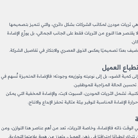
كور هي ثريات مودرن لمكاتب الشركات بشكل دائري، والتي تتميز بتصميمها
لا يقتصر هذا النوع من الثريات فقط على الجانب الجمالي، بل يوزّع الإضاءة
ان.
ضيف بعدًا تصميميًا يعكس الذوق العصري والابتكار في تفاصيل الشركة.
طباع العميل
ى كمية الضوء، بل إلى نوعيته وتوزيعه وجودته؛ فالإضاءة المتميزة تُسهم في
في تحسين الحالة المزاجية للموظفين.
لمكتبية، تشمل الثريات المودرن، السبوت لايت، والإضاءة المخفية التي يمكن
الإضاءة المناسبة لتوفير بيئة مثالية تحفز الإبداع والانتاج.
ة
لوقت ذاته فالإضاءة، وخاصة الثريات، تعد من أهم عناصر هذا التوازن، ومن
ك انطباعًا احترافيًا في ذهن العميل، وتعزز من هوية علامتها التجارية.