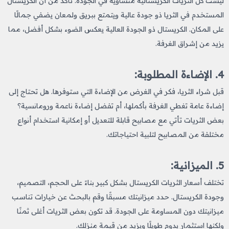
ليست كل الثريات الكريستالية متساوية في الجودة. تأكد من أن الكريستال
المستخدم في الثريا ذو جودة عالية ويتمتع ببريق ولمعان يضفي جمالًا
على المكان. الكريستال ذو الجودة العالية يعكس الضوء بشكل أفضل، مما
يزيد من إشراق الغرفة.
4. الإضاءة المطلوبة:
قبل شراء الثريا، فكر في الغرض من الإضاءة التي ستوفرها. هل تحتاج إلى
إضاءة عامة تغطي الغرفة بأكملها، أم تفضل إضاءة ناعمة ورومانسية؟
بعض الثريات تأتي مع مصابيح قابلة للتعديل أو إمكانية استخدام أنواع
مختلفة من المصابيح لتلبية احتياجاتك.
5. الميزانية:
تختلف أسعار الثريات الكريستال بشكل كبير بناءً على الحجم، التصميم،
وجودة الكريستال. حدد ميزانيتك مسبقًا وقم بالبحث عن خيارات تناسب
ميزانيتك دون المساومة على الجودة. قد تكون بعض الثريات أغلى ثمنًا
ولكنها استثمار يدوم طويلًا ويزيد من قيمة منزلك.