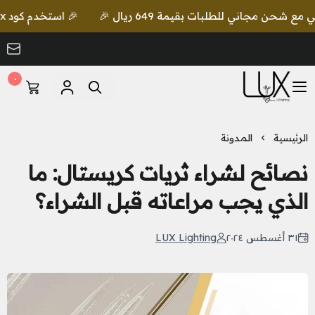
🎉 استخدم كود lux واحصل على خصم إضافي مع شحن مجاني للطلبات بقيمة 649 ريال 🎉
٠
LUX Lighting
الرئيسية
المدونة
نصائح لشراء ثريات كريستال: ما
الذي يجب مراعاته قبل الشراء؟
٣١ أغسطس ٢٠٢٤
LUX Lighting