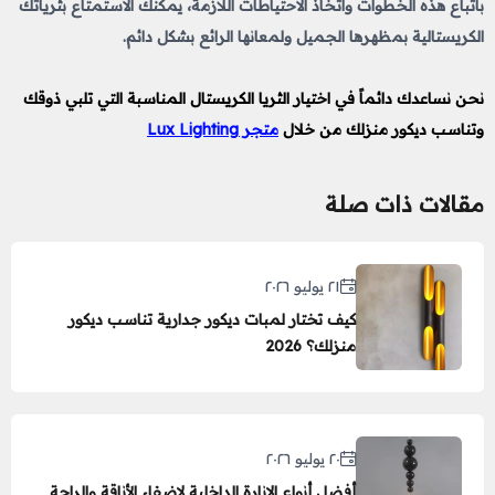
باتباع هذه الخطوات واتخاذ الاحتياطات اللازمة، يمكنك الاستمتاع بثرياتك
الكريستالية بمظهرها الجميل ولمعانها الرائع بشكل دائم.
نحن نساعدك دائماً في اختيار الثريا الكريستال المناسبة
التي تلبي ذوقك
وتناسب ديكور منزلك
من خلال
متجر Lux Lighting
مقالات ذات صلة
٢١ يوليو ٢٠٢٦
كيف تختار لمبات ديكور جدارية تناسب ديكور
منزلك؟ 2026
٢٠ يوليو ٢٠٢٦
أفضل أنواع الإنارة الداخلية لإضفاء الأناقة والراحة