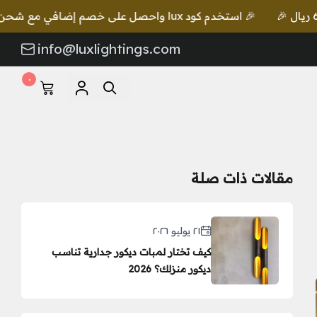
🎉 استخدم كود lux واحصل على خصم إضافي مع شحن مجاني للطلبات بقيمة 649 ريال 🎉
info@luxlightings.com
٠
مقالات ذات صلة
٢١ يوليو ٢٠٢٦
كيف تختار لمبات ديكور جدارية تناسب
ديكور منزلك؟ 2026