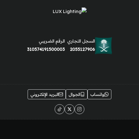
السجل التجاري
الرقم الضريبي
310574191500003
2055127906
واتساب
الجوال
البريد الإلكتروني