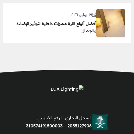
١٩ يوليو ٢٠٢٦
أفضل أنواع انارة ممرات داخلية لتوفير الإضاءة
والجمال
السجل التجاري
الرقم الضريبي
310574191500003
2055127906