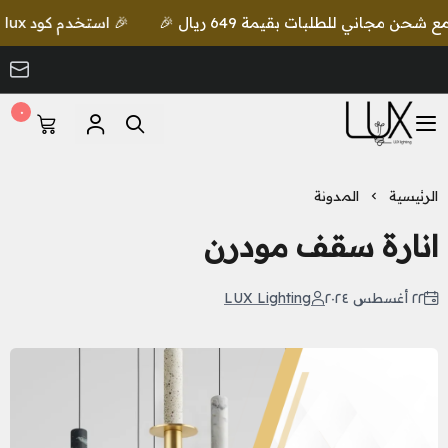
🎉 استخدم كود lux واحصل على خصم إضافي مع شحن مجاني للطلبات بقيمة 649 ريال 🎉
٠
LUX Lighting
الرئيسية
المدونة
انارة سقف مودرن
٢٢ أغسطس ٢٠٢٤
LUX Lighting